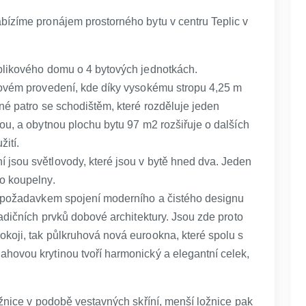
bízíme pronájem prostorného bytu v centru Teplic v
blikového domu o 4 bytových jednotkách.
tovém provedení, kde díky vysokému stropu 4,25 m
né patro se schodištěm, které rozděluje jeden
ou, a obytnou plochu bytu 97 m2 rozšiřuje o dalších
ití.
jsou světlovody, které jsou v bytě hned dva. Jeden
do koupelny.
ím požadavkem spojení moderního a čistého designu
radičních prvků dobové architektury. Jsou zde proto
koji, tak půlkruhová nová eurookna, které spolu s
hovou krytinou tvoří harmonický a elegantní celek,
ožnice v podobě vestavných skříní, menší ložnice pak