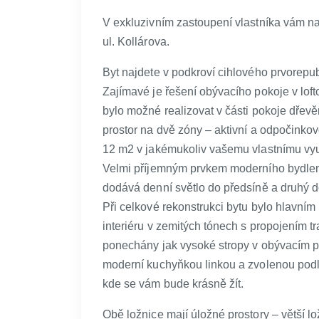
V exkluzivním zastoupení vlastníka vám na
ul. Kollárova.
Byt najdete v podkroví cihlového prvorepu
Zajímavé je řešení obývacího pokoje v lof
bylo možné realizovat v části pokoje dřevě
prostor na dvě zóny – aktivní a odpočinkov
12 m2 v jakémukoliv vašemu vlastnímu využ
Velmi příjemným prvkem moderního bydlení 
dodává denní světlo do předsíně a druhý 
Při celkové rekonstrukci bytu bylo hlavn
interiéru v zemitých tónech s propojením t
ponechány jak vysoké stropy v obývacím po
moderní kuchyňkou linkou a zvolenou podla
kde se vám bude krásně žít.
Obě ložnice mají úložné prostory – větší l