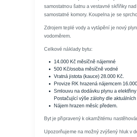
samostatnou šatnu a vestavné skříňky nad
samostatné komory. Koupelna je se sprch
Zdrojem teplé vody a vytápění je nový pl
vodoměrem.
Celkové náklady bytu:
14.000 Kč měsíčně nájemné
500 Kč/osoba měsíčně vodné
Vratná jistota (kauce) 28.000 Kč.
Provize RK hrazená nájemcem 16.000
Smlouvu na dodávku plynu a elektřiny s
Postačující výše zálohy dle aktuálních
Nájem hrazen měsíc předem.
Byt je připravený k okamžitému nastěhován
Upozorňujeme na možný zvýšený hluk v d