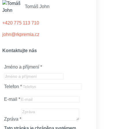
Tomáš John
+420 775 113 710
john@rkpremia.cz
Kontaktujte nás
Jméno a příjmení
*
Telefon
*
E-mail
*
Zpráva
*
Tato stránka je chráněna systémem