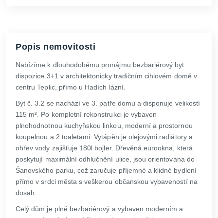
Popis nemovitosti
Nabízíme k dlouhodobému pronájmu bezbariérový byt
dispozice 3+1 v architektonicky tradičním cihlovém domě v
centru Teplic, přímo u Hadích lázní.
Byt č. 3.2 se nachází ve 3. patře domu a disponuje velikostí
115 m². Po kompletní rekonstrukci je vybaven
plnohodnotnou kuchyňskou linkou, moderní a prostornou
koupelnou a 2 toaletami. Vytápěn je olejovými radiátory a
ohřev vody zajišťuje 180l bojler. Dřevěná eurookna, která
poskytují maximální odhlučnění ulice, jsou orientována do
Šanovského parku, což zaručuje příjemné a klidné bydlení
přímo v srdci města s veškerou občanskou vybaveností na
dosah.
Celý dům je plně bezbariérový a vybaven moderním a