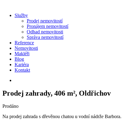
Služby
Prodej nemovitostí
Pronájem nemovitostí
Odhad nemovitosti
Správa nemovitostí
Reference
Nemovitosti
Makléři
Blog
Kariéra
Kontakt
Prodej zahrady, 406 m², Oldřichov
Prodáno
Na prodej zahrada s dřevěnou chatou u vodní nádrže Barbora.