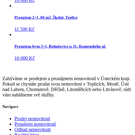
16 000 Kč
Pronájem 2+1, 66 m2, Školní, Teplice
11 500 Kč
Pronájem bytu 3+1, Bohušovice n. O., Komenského ul.
16 000 Kč
Zabýváme se prodejem a pronájmem nemovitostí v Ústeckém kraji.
Pokud se chystáte prodat svou nemovitost v Teplicích, Mostě, Ústí
nad Labem, Chomutově, Děčíně, Litoměřicích nebo Litvínově, rádi
vám nabídneme své služby.
Navigace
Prodej nemovitostí
Pronájem nemovitostí
Odhad nemovitosti
Realitní blog