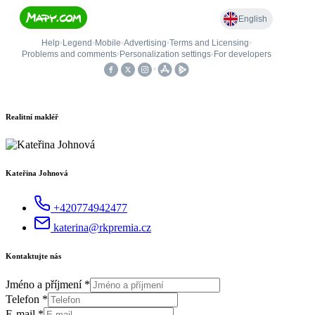
Realitní makléř
Kateřina Johnová
+420774942477
katerina@rkpremia.cz
Kontaktujte nás
Jméno a příjmení
*
Telefon
*
E-mail
*