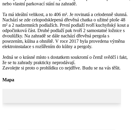
nebo vlastní parkovací stání na zahradě.
Ta má ideální velikost, a to 406 m². Je rovinatá a celodenně slunná.
Nachází se zde celopodsklepená dřevěná chatka o užitné ploše 48
m² a 2 nadzemních podlažích. První podlaží tvoří kuchyňský kout a
odpočinková část. Druhé podlaží pak tvoří 2 samostatné ložnice s
dvoulůžky. Na zahradě se dále nachází dřevěná pergola s
posezením, kůlna a ohniště. V roce 2017 byla provedena výměna
elektroinstalace s rozšířením do kůlny a pergoly.
Jedná se o krásné místo s dostatkem soukromí o čemž svědčí i fakt,
že se tu zahrady prakticky neprodávají.
Zavolejte si proto o prohlídku co nejdříve. Budu se na vás těšit.
Mapa