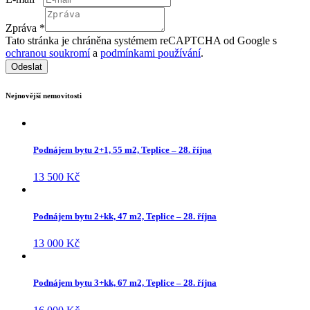
Zpráva
*
Tato stránka je chráněna systémem reCAPTCHA od Google s
ochranou soukromí
a
podmínkami používání
.
Odeslat
Nejnovější nemovitosti
Podnájem bytu 2+1, 55 m2, Teplice – 28. října
13 500 Kč
Podnájem bytu 2+kk, 47 m2, Teplice – 28. října
13 000 Kč
Podnájem bytu 3+kk, 67 m2, Teplice – 28. října