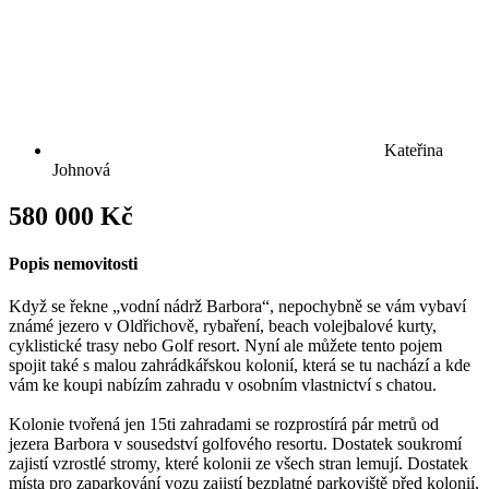
Kateřina
Johnová
580 000 Kč
Popis nemovitosti
Když se řekne „vodní nádrž Barbora“, nepochybně se vám vybaví
známé jezero v Oldřichově, rybaření, beach volejbalové kurty,
cyklistické trasy nebo Golf resort. Nyní ale můžete tento pojem
spojit také s malou zahrádkářskou kolonií, která se tu nachází a kde
vám ke koupi nabízím zahradu v osobním vlastnictví s chatou.
Kolonie tvořená jen 15ti zahradami se rozprostírá pár metrů od
jezera Barbora v sousedství golfového resortu. Dostatek soukromí
zajistí vzrostlé stromy, které kolonii ze všech stran lemují. Dostatek
místa pro zaparkování vozu zajistí bezplatné parkoviště před kolonií,