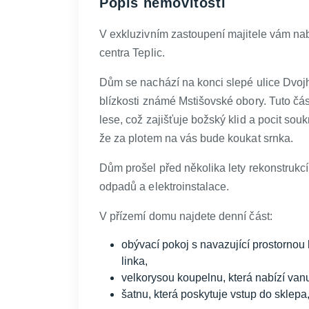
Popis nemovitosti
V exkluzivním zastoupení majitele vám na
centra Teplic.
Dům se nachází na konci slepé ulice Dvojhr
blízkosti známé Mstišovské obory. Tuto část
lese, což zajišťuje božský klid a pocit sou
že za plotem na vás bude koukat srnka.
Dům prošel před několika lety rekonstrukc
odpadů a elektroinstalace.
V přízemí domu najdete denní část:
obývací pokoj s navazující prostorno
linka,
velkorysou koupelnu, která nabízí vanu
šatnu, která poskytuje vstup do sklep