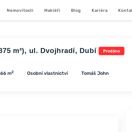
Nemovitosti
Makléři
Blog
Kariéra
Konta
5 m²), ul. Dvojhradí, Dubí
Prodáno
2
166 m
Osobní vlastnictví
Tomáš John