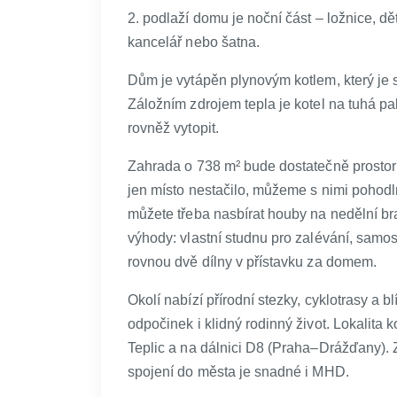
2. podlaží domu je noční část – ložnice, dě
kancelář nebo šatna.
Dům je vytápěn plynovým kotlem, který je 
Záložním zdrojem tepla je kotel na tuhá pa
rovněž vytopit.
Zahrada o 738 m² bude dostatečně prostorn
jen místo nestačilo, můžeme s nimi pohodl
můžete třeba nasbírat houby na nedělní br
výhody: vlastní studnu pro zalévání, samos
rovnou dvě dílny v přístavku za domem.
Okolí nabízí přírodní stezky, cyklotrasy a bl
odpočinek i klidný rodinný život. Lokalita 
Teplic a na dálnici D8 (Praha–Drážďany).
spojení do města je snadné i MHD.