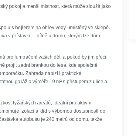
tský pokoj a menší místnost, která může sloužit jako
spolu s bojlerem na ohřev vody umístěný ve sklepě.
liva v přístavku – dílně u domu, kterým lze dům
á pro lumpačení vašich dětí a pokud by jim přeci
ně projít zadní brankou do lesa, kde společně
amboračku. Zahrada nabízí i praktické
tatnou garáž o výměře 19 m² s přístupem z ulice a
ízkost lyžařských areálů, ideální pro aktivní
kombinuje izolaci a klid s výbornou dostupností do
 Zastávka autobusu je 240 metrů od domu, takže