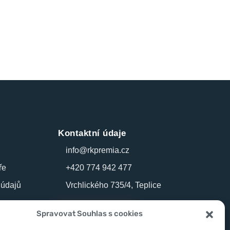
Kontaktní údaje
info@rkpremia.cz
ře
+420 774 942 477
 údajů
Vrchlického 735/4, Teplice
Více kontaktů
Spravovat Souhlas s cookies