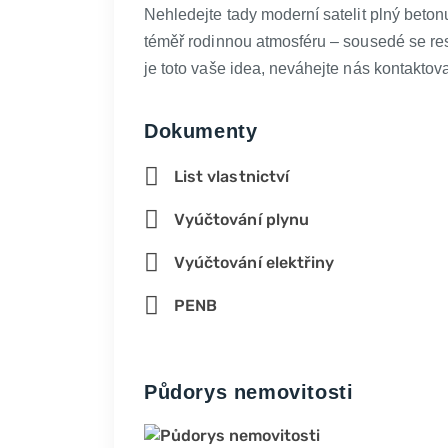
Nehledejte tady moderní satelit plný beto
téměř rodinnou atmosféru – sousedé se res
je toto vaše idea, neváhejte nás kontaktov
Dokumenty
List vlastnictví
Vyúčtování plynu
Vyúčtování elektřiny
PENB
Půdorys nemovitosti