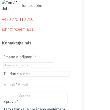
Tomáš John
+420 775 113 710
john@rkpremia.cz
Kontaktujte nás
Jméno a příjmení
*
Telefon
*
E-mail
*
Zpráva
*
Tato stránka je chráněna systémem