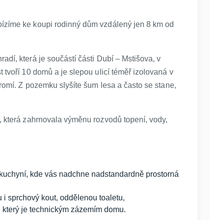
bízíme ke koupi rodinný dům vzdálený jen 8 km od
adí, která je součástí části Dubí – Mstišova, v
 tvoří 10 domů a je slepou ulicí téměř izolovaná v
kromí. Z pozemku slyšíte šum lesa a často se stane,
í, která zahrnovala výměnu rozvodů topení, vody,
u kuchyní, kde vás nadchne nadstandardně prostorná
 i sprchový kout, oddělenou toaletu,
a, který je technickým zázemím domu.