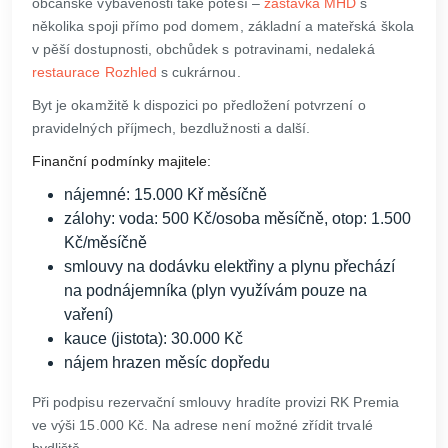
občanské vybavenosti také potěší –
zastávka MHD
s
několika spoji přímo pod domem, základní a mateřská škola
v pěší dostupnosti, obchůdek s potravinami, nedaleká
restaurace Rozhled
s cukrárnou.
Byt je okamžitě k dispozici po předložení potvrzení o
pravidelných příjmech, bezdlužnosti a další.
Finanční podmínky majitele:
nájemné: 15.000 Kř měsíčně
zálohy: voda: 500 Kč/osoba měsíčně, otop: 1.500
Kč/měsíčně
smlouvy na dodávku elektřiny a plynu přechází
na podnájemníka (plyn využívám pouze na
vaření)
kauce (jistota): 30.000 Kč
nájem hrazen měsíc dopředu
Při podpisu rezervační smlouvy hradíte provizi RK Premia
ve výši 15.000 Kč. Na adrese není možné zřídit trvalé