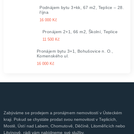
Podnájem bytu 3+kk, 67 m2, Teplice – 28.
října
16 000 Kč
Pronájem 2+1, 66 m2, Školní, Teplice
11 500 Kč
Pronájem bytu 3+1, Bohušovice n. O.,
Komenského ul.
16 000 Kč
Zabýváme se prodejem a pronájmem nemovitostí v Ústeckém
kraji. Pokud se chystáte prodat svou nemovitost v Teplicích,
Mostě, Ústí nad Labem, Chomutově, Děčíně, Litoměřicích nebo
Litvínově, rádi vám nabídneme své služby.