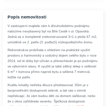
Popis nemovitosti
V zastoupení majitele vám k dlouhodobému podnájmu
nabízíme nevybavený byt na Bílé Cestě v ul. Opavská.
Jedná se o kompletně zrekonstruované 3+1 o ploše 67 m2,
umístěné ve 2. patře (3. podlaží) nízkopodlažního domu.
Rekonstrukce probíhala s ohledem na praktické využití
prostoru a harmonický a vzdušný dojem celého bytu v roce
2014, od té doby byt užíván a přenecháván je po podnájmu
ve výborném stavu. K využití je také zděný sklep s velikostí
2
6 m
+ komora přímo naproti bytu a sdílená 7 metrová
lodžie na patře.
Kvalitu lokality netřeba dlouze představovat. Dům je v
bezprostřední dostupnosti zeleně, a tak vás v zimně
nepřekvapí, že vám budou děti za domem sáňkovat, nebo
že z okna zahlídnete veverku. Špičková dostupnost